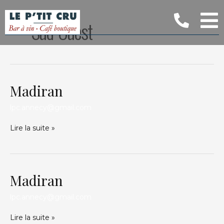
Aller
au
Sud-Ouest
contenu
Madiran
Madiran
lpc.annecy@gmail.com
Lire la suite »
Madiran
Madiran
lpc.annecy@gmail.com
Lire la suite »