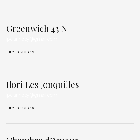
Greenwich 43 N
Greenwich
43
N
lpc.annecy@gmail.com
Lire la suite »
Ilori Les Jonquilles
Ilori
Les
Jonquilles
lpc.annecy@gmail.com
Lire la suite »
Chambre