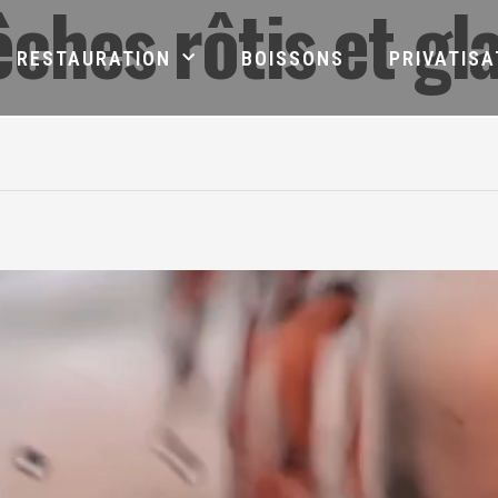
êches rôtis et gl
RESTAURATION
BOISSONS
PRIVATISA